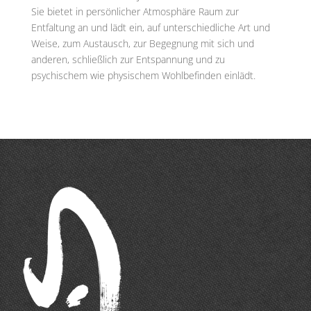
Sie bietet in persönlicher Atmosphäre Raum zur
Entfaltung an und lädt ein, auf unterschiedliche Art und
Weise, zum Austausch, zur Begegnung mit sich und
anderen, schließlich zur Entspannung und zu
psychischem wie physischem Wohlbefinden einlädt.