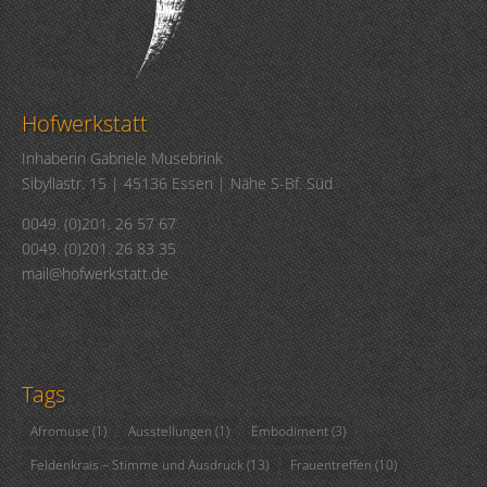
Hofwerkstatt
Inhaberin Gabriele Musebrink
Sibyllastr. 15 | 45136 Essen | Nähe S-Bf. Süd
0049. (0)201. 26 57 67
0049. (0)201. 26 83 35
mail@hofwerkstatt.de
Tags
Afromuse
(1)
Ausstellungen
(1)
Embodiment
(3)
Feldenkrais – Stimme und Ausdruck
(13)
Frauentreffen
(10)