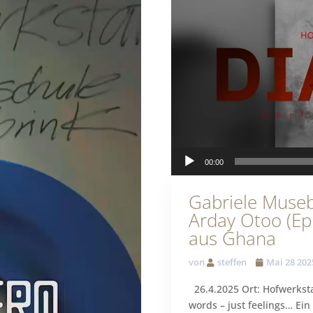
00:00
Gabriele Museb
Arday Otoo (Ep
aus Ghana
von
steffen
Mai 28 202
26.4.2025 Ort: Hofwerkstat
words – just feelings… Ei