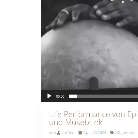
00:00
Life Performance von Ep
und Musebrink
von
steffen
Apr. 20 2025
Allgemein