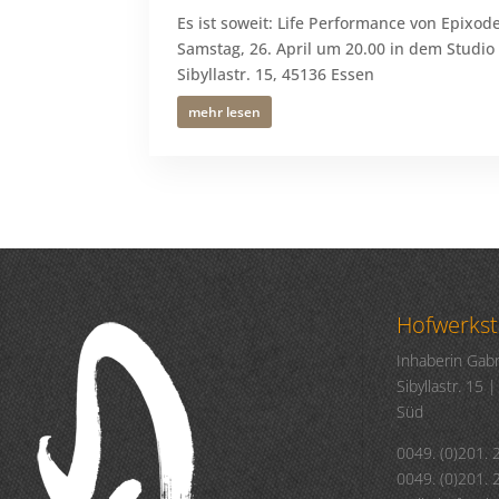
Es ist soweit: Life Performance von Epixo
Samstag, 26. April um 20.00 in dem Stud
Sibyllastr. 15, 45136 Essen
mehr lesen
Hofwerkst
Inhaberin Gab
Sibyllastr. 15
Süd
0049. (0)201. 
0049. (0)201. 