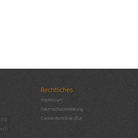
Rechtliches
Impressum
Datenschutzerklärung
Cookie-Richtlinie (EU)
(13)
it
(1)