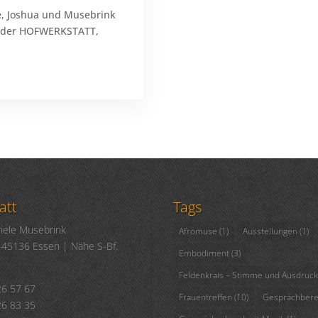
de, Joshua und Musebrink
io der HOFWERKSTATT,
att
Tags
riele Musebrink
Afromuse
(1)
Ausstellungen
(1)
 | 45136 Essen | Nähe S-Bf.
Embodiment
(3)
Feldenkrais – Stimme und Ausdruck
26 57 67
Frauentreffen
(10)
Gesprächbere
26 83 35