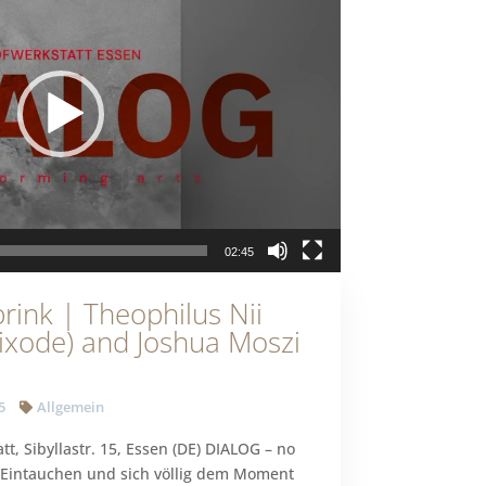
02:45
rink | Theophilus Nii
ixode) and Joshua Moszi
5
Allgemein
t, Sibyllastr. 15, Essen (DE) DIALOG – no
n Eintauchen und sich völlig dem Moment