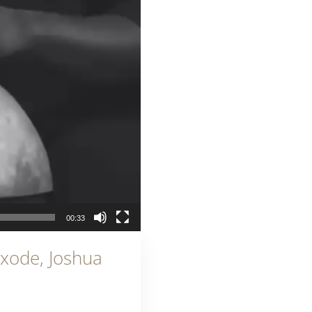
00:33
ixode, Joshua