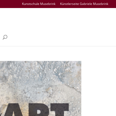
Kunstschule Musebrink
Künstlerseite Gabriele Musebrink