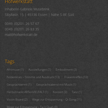
Hofwerkstatt
Inhaberin Gabriele Musebrink
Sibyllastr. 15 | 45136 Essen | Nähe S-Bf. Süd
0049. (0)201. 26 57 67
0049. (0)201. 26 83 35
mail@hofwerkstatt.de
Tags
Afromuse
(1)
Ausstellungen
(1)
Embodiment
(3)
Feldenkrais – Stimme und Ausdruck
(13)
Frauentreffen
(10)
Gesprächbereit
(1)
Gesprächsabend mit Musik
(1)
Herbstmarkt ARTenVIELFALT
(1)
Konzert
(3)
Tanz
(1)
Vision Board
(2)
Wege zur Entspannung – Qi Gong
(11)
Wege zur Entspannung – Tai Ji Quan
(9)